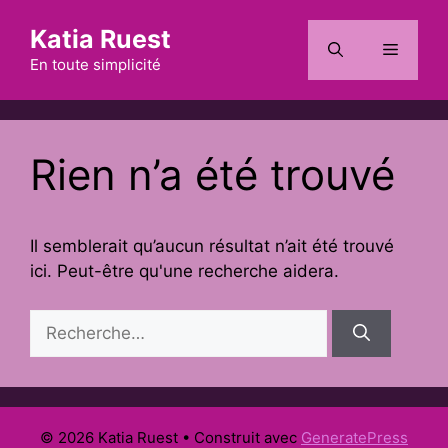
Aller
Katia Ruest
au
Menu
contenu
En toute simplicité
Rien n’a été trouvé
Il semblerait qu’aucun résultat n’ait été trouvé
ici. Peut-être qu'une recherche aidera.
Rechercher :
© 2026 Katia Ruest
• Construit avec
GeneratePress